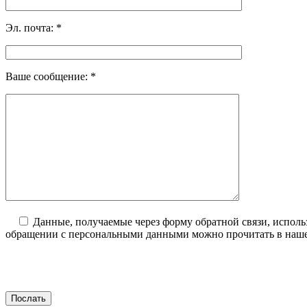
Эл. почта: *
Ваше сообщение: *
Данные, получаемые через форму обратной связи, исполь
обращении с персональными данными можно прочитать в на
Оставьте
Оставьте
Оставьте
Оставьте
это
это
это
это
поле
поле
поле
поле
пустым.
пустым.
пустым.
пустым.