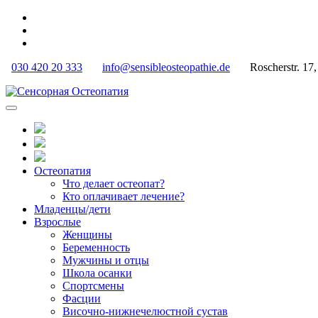
Skip
to
content
030 420 20 333
info@sensibleosteopathie.de
Roscherstr. 17,
Сенсорная Остеопатия
Остеопатия
Что делает остеопат?
Кто оплачивает лечение?
Младенцы/дети
Взрослые
Женщины
Беременность
Мужчины и отцы
Школа осанки
Спортсмены
Фасции
Височно-нижнечелюстной сустав