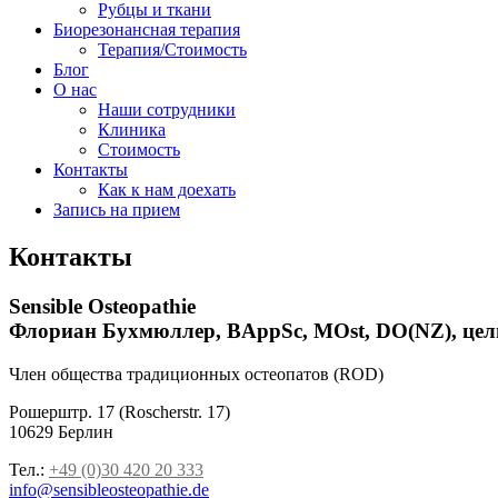
Рубцы и ткани
Биорезонансная терапия
Терапия/Стоимость
Блог
О нас
Наши сотрудники
Клиника
Стоимость
Контакты
Как к нам доехать
Запись на прием
Контакты
Sensible Osteopathie
Флориан Бухмюллер, BAppSc, MOst, DO(NZ), цел
Член общества традиционных остеопатов (ROD)
Рошерштр. 17 (Roscherstr. 17)
10629 Берлин
Тел.:
+49 (0)30 420 20 333
info@sensibleosteopathie.de