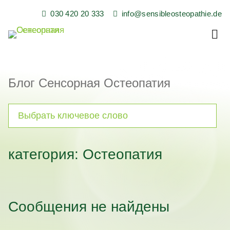
Skip
030 420 20 333
info@sensibleosteopathie.de
to
content
Сенсорная
Остеопатия
Блог Сенсорная Остеопатия
категория: Остеопатия
Сообщения не найдены