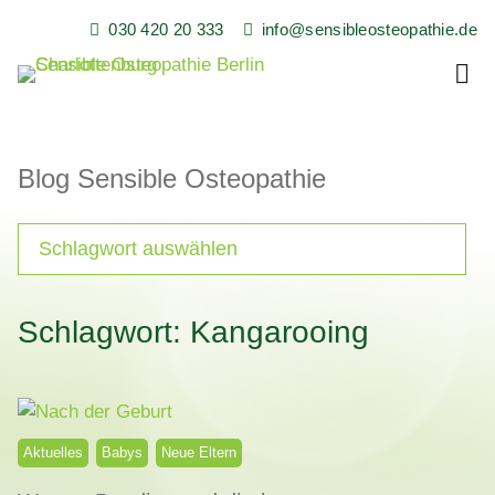
Skip
030 420 20 333
info@sensibleosteopathie.de
to
content
Sensible Osteopathie in Berlin Charlottenburg
Sensible Osteopathie,
Heilpraxis, Florian
Blog Sensible Osteopathie
Buchmüller
Schlagwort: Kangarooing
Aktuelles
Babys
Neue Eltern