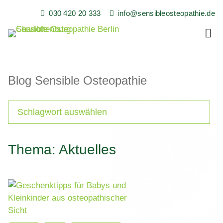
Skip
030 420 20 333
info@sensibleosteopathie.de
to
content
Sensible Osteopathie in Berlin Charlottenburg
Sensible Osteopathie,
Heilpraxis, Florian
Blog Sensible Osteopathie
Buchmüller
Thema: Aktuelles