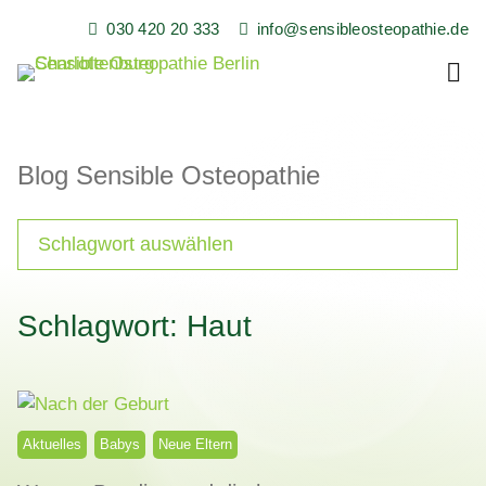
Skip
030 420 20 333
info@sensibleosteopathie.de
to
content
Sensible Osteopathie in Berlin Charlottenburg
Sensible Osteopathie,
Heilpraxis, Florian
Blog Sensible Osteopathie
Buchmüller
Schlagwort: Haut
Aktuelles
Babys
Neue Eltern