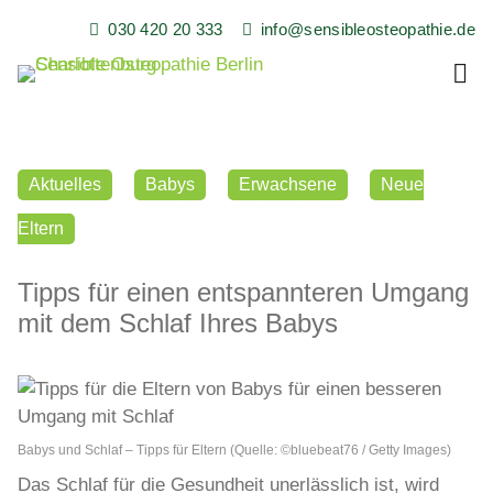
Skip
030 420 20 333
info@sensibleosteopathie.de
to
content
Sensible Osteopathie in Berlin Charlottenburg
Sensible Osteopathie,
Heilpraxis, Florian
Aktuelles
Babys
Erwachsene
Neue
Buchmüller
Eltern
Tipps für einen entspannteren Umgang
mit dem Schlaf Ihres Babys
Babys und Schlaf – Tipps für Eltern (Quelle: ©bluebeat76 / Getty Images)
Das Schlaf für die Gesundheit unerlässlich ist, wird