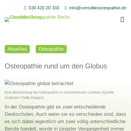
Skip
030 420 20 333
info@sensibleosteopathie.de
to
content
Sensible Osteopathie in Berlin Charlottenburg
Sensible Osteopathie,
Heilpraxis, Florian
Aktuelles
Osteopathie
Buchmüller
Osteopathie rund um den Globus
Eine Betrachtung der Osteopathie in verschiedenen Ländern (Quelle:
©cybrain / Getty Images)
In der Osteopathie gibt es zwei entscheidende
Denkschulen. Auch wenn sie so verschieden sind, dass
es sich dabei eigentlich um zwei völlig unterschiedliche
Berufe handelt, wurde in jüngster Vergangenheit immer