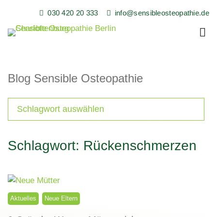
Skip
030 420 20 333
info@sensibleosteopathie.de
to
content
Sensible Osteopathie in Berlin Charlottenburg
Sensible Osteopathie,
Heilpraxis, Florian
Blog Sensible Osteopathie
Buchmüller
Schlagwort: Rückenschmerzen
Aktuelles
Neue Eltern